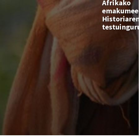
Afrikako
emakumee
Historiare
testuingur