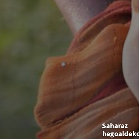
Saharaz
hegoaldek