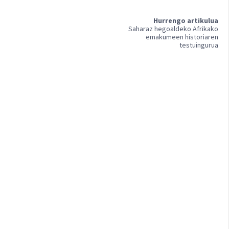
Hurrengo artikulua
Saharaz hegoaldeko Afrikako
emakumeen historiaren
testuingurua