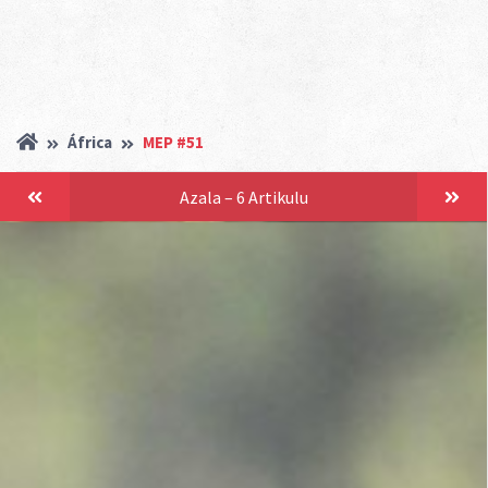
África
MEP #51
Azala – 6 Artikulu