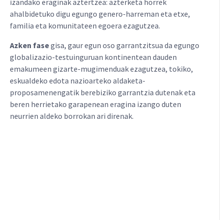
izandako eraginak aztertzea: azterketa horrek
ahalbidetuko digu egungo genero-harreman eta etxe,
familia eta komunitateen egoera ezagutzea.
Azken fase
gisa, gaur egun oso garrantzitsua da egungo
globalizazio-testuinguruan kontinentean dauden
emakumeen gizarte-mugimenduak ezagutzea, tokiko,
eskualdeko edota nazioarteko aldaketa-
proposamenengatik berebiziko garrantzia dutenak eta
beren herrietako garapenean eragina izango duten
neurrien aldeko borrokan ari direnak.