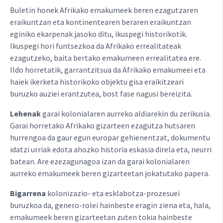
Buletin honek Afrikako emakumeek beren ezagutzaren
eraikuntzan eta kontinentearen beraren eraikuntzan
eginiko ekarpenak jasoko ditu, ikuspegi historikotik.
Ikuspegi hori funtsezkoa da Afrikako errealitateak
ezagutzeko, baita bertako emakumeen errealitatea ere.
Ildo horretatik, garrantzitsua da Afrikako emakumeei eta
haiek ikerketa historikoko objektu gisa eraikitzeari
buruzko auziei erantzutea, bost fase nagusi bereizita.
Lehenak
garai kolonialaren aurreko aldiarekin du zerikusia.
Garai horretako Afrikako gizarteen ezagutza hutsaren
hurrengoa da gaur egun europar gehienentzat, dokumentu
idatzi urriak edota ahozko historia eskasia direla eta, neurri
batean. Are ezezagunagoa izan da garai kolonialaren
aurreko emakumeek beren gizarteetan jokatutako papera.
Bigarrena
kolonizazio- eta esklabotza-prozesuei
buruzkoa da, genero-rolei hainbeste eragin ziena eta, hala,
emakumeek beren gizarteetan zuten tokia hainbeste