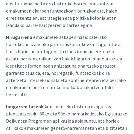
aldatu zuena, baita aro historiko horren eraikuntzan
emakumeen ekarpen funtsezkoari buruzkoa ere, haien
erresistentzien, estrategien eta politika kolonialetan
izandako parte-hartzearen bitartez egina.
Hirugarrena
emakumeek askapen nazionalerako
borroketan izandako jarrera askotarikoekin dago lotuta,
baita horietan protagonista izan zirenekin ere: nazio-
estatu berrien eraikuntzan haiek bigarren planoan uztea
identitate femeninoen aniztasuna onartzeko prozesu
garrantzitsua da, eta, horregatik, funtsezkoak dira
azterketa intersekzionala eta kontinentearen eta bertako
emakumeen berri emateko moduak afrikartzea. Ildo
horretatik,
laugarren faseak
kontinenteko historia ezagutzea
planteatzen du, 80ko eta 90eko hamarkadetako Egiturazko
Doikuntza Programen aplikazioa abiapuntu, eta horiek
Afrikako emakumeen genero-harremanetan eta bizitzetan