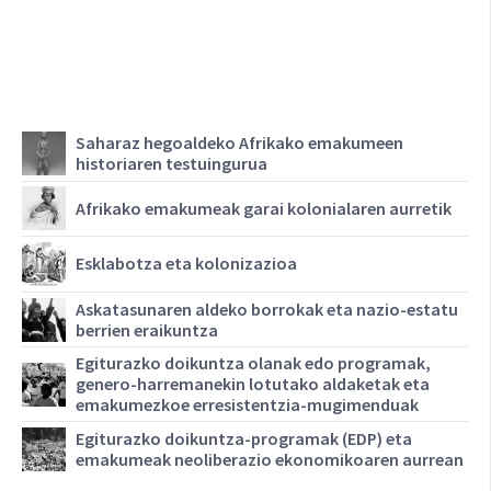
Saharaz hegoaldeko Afrikako emakumeen
historiaren testuingurua
Afrikako emakumeak garai kolonialaren aurretik
Esklabotza eta kolonizazioa
Askatasunaren aldeko borrokak eta nazio-estatu
berrien eraikuntza
Egiturazko doikuntza olanak edo programak,
genero-harremanekin lotutako aldaketak eta
emakumezkoe erresistentzia-mugimenduak
Egiturazko doikuntza-programak (EDP) eta
emakumeak neoliberazio ekonomikoaren aurrean