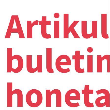
Artiku
buleti
honeta