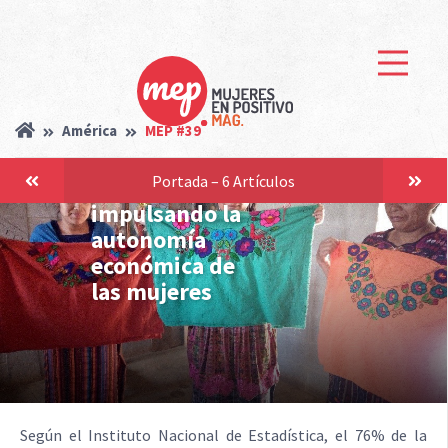
Guatemala:
América
MEP #39
urdiendo las
Portada – 6 Artículos
redes del futuro
impulsando la
autonomía
económica de
las mujeres
Según el Instituto Nacional de Estadística, el 76% de la