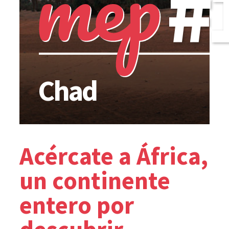
#
Chad
Acércate a África,
un continente
entero por