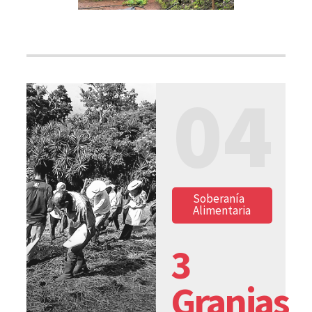
04
Soberanía
Alimentaria
3
Granjas