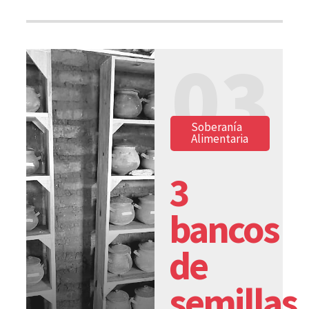
03
Soberanía
Alimentaria
3
bancos
de
semillas