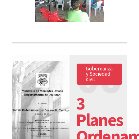
06
Gobernanza
y Sociedad
civil
3
Planes
Ordenam