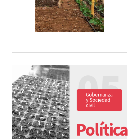
05
Gobernanza
y Sociedad
civil
Política